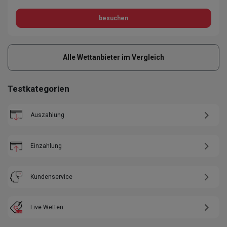
besuchen
Alle Wettanbieter im Vergleich
Testkategorien
Auszahlung
Einzahlung
Kundenservice
Live Wetten