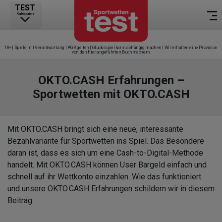
TEST
Kategorien
18+ | Spiele mit Verantwortung | AGB gelten | Glücksspiel kann abhängig machen | Wir erhalten eine Provision
von den hier angeführten Buchmachern
OKTO.CASH Erfahrungen –
Sportwetten mit OKTO.CASH
Mit OKTO.CASH bringt sich eine neue, interessante
Bezahlvariante für Sportwetten ins Spiel. Das Besondere
daran ist, dass es sich um eine Cash-to-Digital-Methode
handelt. Mit OKTO.CASH können User Bargeld einfach und
schnell auf ihr Wettkonto einzahlen. Wie das funktioniert
und unsere OKTO.CASH Erfahrungen schildern wir in diesem
Beitrag.