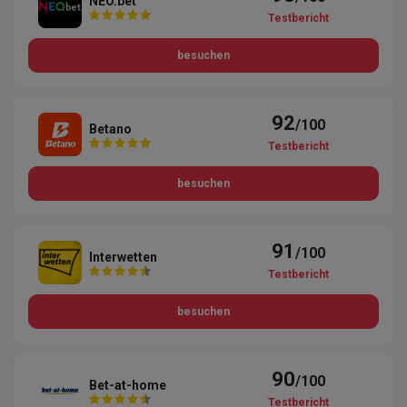
NEO.bet
Testbericht
besuchen
92
/100
Betano
Testbericht
besuchen
91
/100
Interwetten
Testbericht
besuchen
90
/100
Bet-at-home
Testbericht