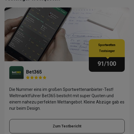
Sportwetten
Testsieger
91
/100
Bet365
Die Nummer eins im großen Sportwettenanbieter-Test!
Weltmarktführer Bet365 besticht mit super Quoten und
einem nahezu perfekten Wettangebot. Kleine Abzüge gab es
nur beim Design.
Zum Testbericht