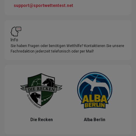
support@sportwettentest.net
Info
Sie haben Fragen oder benötigen Wetthilfe? Kontaktieren Sie unsere
Fachredaktion jederzeit telefonisch oder per Mail!
Die Recken
Alba Berlin