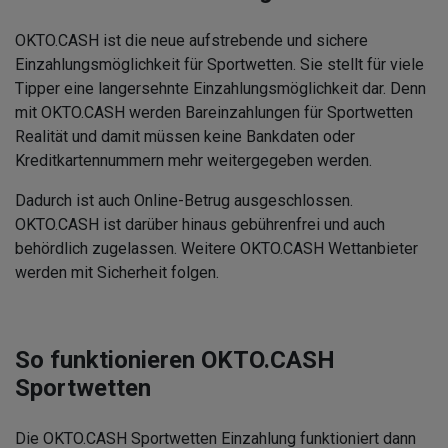
OKTO.CASH ist die neue aufstrebende und sichere
Einzahlungsmöglichkeit für Sportwetten. Sie stellt für viele
Tipper eine langersehnte Einzahlungsmöglichkeit dar. Denn
mit OKTO.CASH werden Bareinzahlungen für Sportwetten
Realität und damit müssen keine Bankdaten oder
Kreditkartennummern mehr weitergegeben werden.
Dadurch ist auch Online-Betrug ausgeschlossen.
OKTO.CASH ist darüber hinaus gebührenfrei und auch
behördlich zugelassen. Weitere OKTO.CASH Wettanbieter
werden mit Sicherheit folgen.
So funktionieren OKTO.CASH
Sportwetten
Die OKTO.CASH Sportwetten Einzahlung funktioniert dann